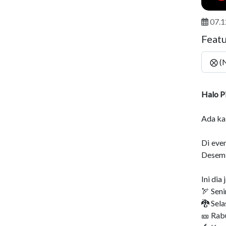
07.1
Feat
⨂ (
Halo Pi
Ada ka
Di even
Desemb
Ini dia
🏹 Sen
🐉 Sel
🎫 Rab