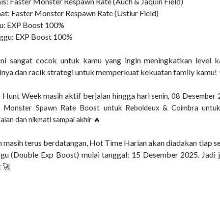
is: Faster Monster Respawn Rate (Auch & Jaquin Field)
umat: Faster Monster Respawn Rate (Ustiur Field)
u: EXP Boost 100%
ggu: EXP Boost 100%
ini sangat cocok untuk kamu yang ingin meningkatkan level k
lnya dan racik strategi untuk memperkuat kekuatan family kamu!
 Hunt Week masih aktif berjalan hingga hari
senin, 08 Desember 2
 Monster Spawn Rate Boost untuk Reboldeux & Coimbra untuk
alan dan nikmati sampai akhir 🔥
n masih terus berdatangan, Hot Time Harian akan diadakan tiap s
gu (Double Exp Boost) mulai tanggal: 15 Desember 2025. Jadi jan
 🚀