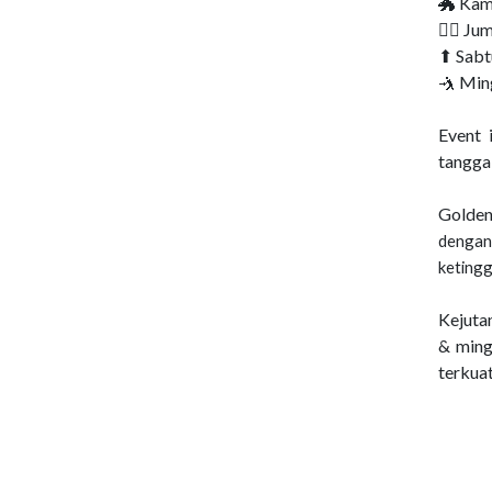
🐲 Kam
🐱‍🐉 J
⬆ Sabt
🤺 Min
Event 
tangga
Golden
dengan
ketingg
Kejuta
& ming
terkuat