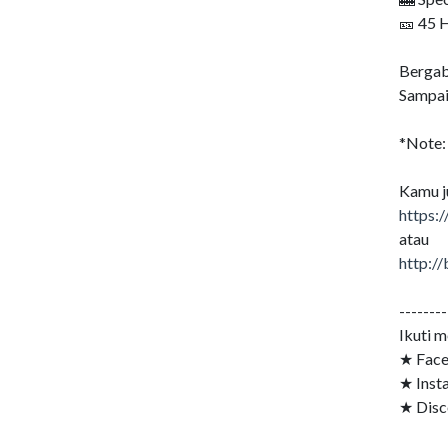
🎫 45 
Bergab
Sampai
*Note:
Kamu ju
https:
atau
http://
--------
Ikuti 
★ Face
★ Inst
★ Disc