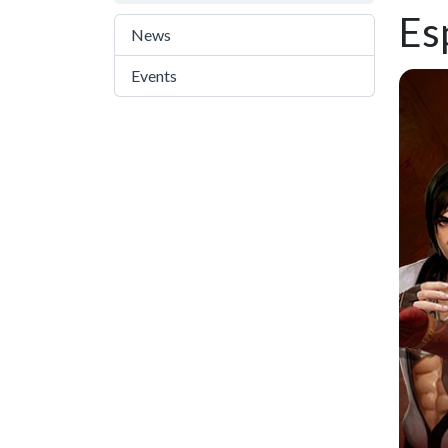
Es
News
72
Events
29