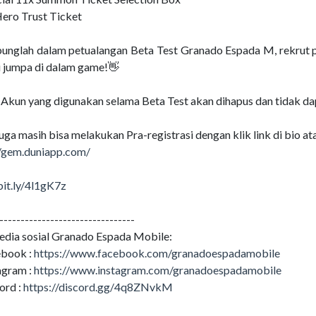
Hero Trust Ticket
unglah dalam petualangan Beta Test Granado Espada M, rekrut p
 jumpa di dalam game!👋
 Akun yang digunakan selama Beta Test akan dihapus dan tidak da
ga masih bisa melakukan Pra-registrasi dengan klik link di bio at
//gem.duniapp.com/
bit.ly/4l1gK7z
--------------------------------
media sosial Granado Espada Mobile:
book :
https://www.facebook.com/granadoespadamobile
agram :
https://www.instagram.com/granadoespadamobile
ord :
https://discord.gg/4q8ZNvkM