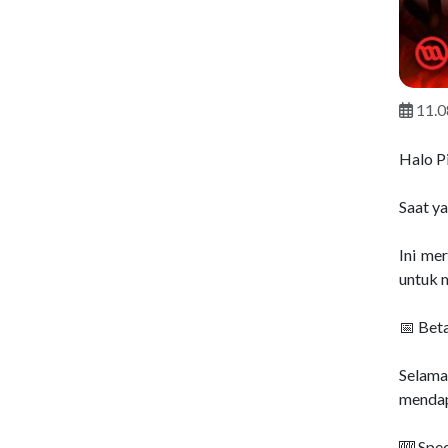
11.0
Halo Pi
Saat ya
Ini me
untuk 
📅 Beta
Selama
mendap
🎰 Spe