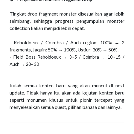
Tingkat drop fragment monster disesuaikan agar lebih
seimbang, sehingga progress pengumpulan monster
collection kalian menjadi lebih cepat.
-
Reboldoeux
/ Coimbra / Auch region: 100%
→
2
fragments,
Jaquin
: 50%
→
100%,
Ustiur
: 30%
→
50%.
- Field Boss
Reboldoeux
→
3~5
/
Coimbra
→
10~15 /
Auch
→
20~30
Itulah semua konten baru yang akan muncul di next
update. Tidak hanya itu, akan ada kejutan konten baru
seperti monumen khusus untuk pionir tercepat yang
menyelesaikan semua quest, pilihan bahasa dan lainnya.